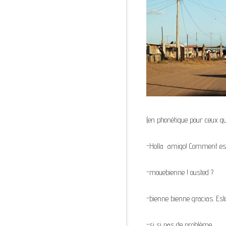
(en phonétique pour ceux qu
-Holla amigo! Comment es
-mouebienne ! ousted ?
-bienne bienne gracias. Est
-si si pas de problème.