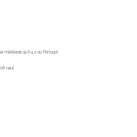
que médiévale qu’il y a au Portugal.
aît neuf,